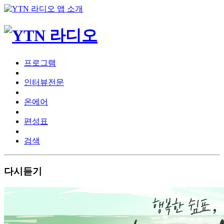
프로그램
인터뷰전문
온에어
편성표
검색
다시듣기