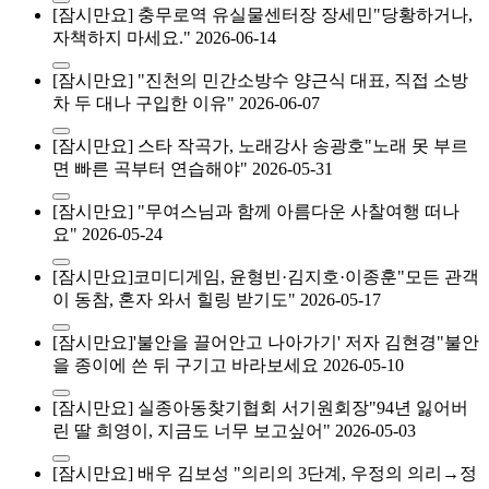
[잠시만요] 충무로역 유실물센터장 장세민"당황하거나,
자책하지 마세요."
2026-06-14
[잠시만요] "진천의 민간소방수 양근식 대표, 직접 소방
차 두 대나 구입한 이유"
2026-06-07
[잠시만요] 스타 작곡가, 노래강사 송광호"노래 못 부르
면 빠른 곡부터 연습해야"
2026-05-31
[잠시만요] "무여스님과 함께 아름다운 사찰여행 떠나
요"
2026-05-24
[잠시만요]코미디게임, 윤형빈·김지호·이종훈"모든 관객
이 동참, 혼자 와서 힐링 받기도"
2026-05-17
[잠시만요]'불안을 끌어안고 나아가기' 저자 김현경"불안
을 종이에 쓴 뒤 구기고 바라보세요
2026-05-10
[잠시만요] 실종아동찾기협회 서기원회장"94년 잃어버
린 딸 희영이, 지금도 너무 보고싶어"
2026-05-03
[잠시만요] 배우 김보성 "의리의 3단계, 우정의 의리→정