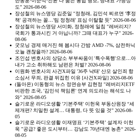
한동훈·이준석·친윤 다 품는 통합 행보, 당대표 가능성
도”
2026-08-06
장성철의 뉴스명당
김준일 "정청래, 김민석 찌르면 '李정
책' 공격하는 꼴…'팀 정청래' 표심 이탈할 듯"
2026-08-06
장성철의 뉴스명당
서미화, 정청래에 일침 "레버리지?
국회가 통과시킨 거 아닙니까? 그때 대표가 누구"
2026-
08-06
굿모닝 경제 매거진 해 봅시다
간밤 AMD -7%, 삼전하닉
오늘 괜찮을까?
2026-08-06
조인섭 변호사의 상담소
부부싸움이 '특수폭행'으로…아
내가 고소 취하해도 남편은 처벌?
2026-08-06
이원화 변호사의 사건X파일
'36주 낙태' 산모 살인죄 항
소심서 무죄, 판결 뒤집힌 이유 [사건X파일]
2026-08-06
(돌아온) 이동형의 뉴스 정면승부
김현정 "레버리지ETF
비판한 조국, '김민석 책임론' 연계 의도라는 해석도 나
와"
2026-08-05
슬기로운 라디오생활
'기본주택' 이헌욱 부동산원장 “세
제개편? 치밀한 설계… 대통령, 다 뜻 있을 것”
2026-08-
05
슬기로운 라디오생활
이재명표 ‘기본주택’ 설계자 이헌
욱 ”공급? 좋은 도시부터… 강남도 70년대엔 농촌“
2026-
08-05