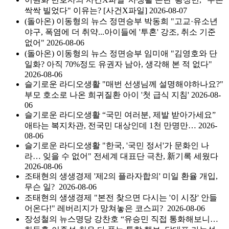
싹싹 빌었다" 이유는? [사건X파일]
2026-08-07
(돌아온) 이동형의 뉴스 정면승부
박동희 "고교·유소년
야구, 폭염에 더 취약...아이들에 '투혼' 강조, 취소 기준
없어"
2026-08-06
(돌아온) 이동형의 뉴스 정면승부
임미애 "김영호와 단
일화? 아직 70%정도 유권자 남아, 생각해 본 적 없다"
2026-08-06
슬기로운 라디오생활
"매번 선생님께 설명해야하나요?"
부모 호소로 나온 희귀질환 아이 '첫 급식 지침'
2026-08-
06
슬기로운 라디오생활
“국민 여러분, 제발 받아가세요”
애타는 복지차관, 전국민 대상인데 1천 만명만…
2026-
08-06
슬기로운 라디오생활
"한국, '국민 정서'가 문화인 나
라… 잊을 수 없어" 전세계 대표단 극찬, 新기록 세웠다
2026-08-06
조태현의 생생경제
'제2의 플라자합의' 미일 환율 개입,
무슨 일?
2026-08-06
조태현의 생생경제
"본전 찾으면 다시는 '이 시장' 안들
어온다!" 레버리지가 망쳐놓은 코스피?
2026-08-06
장성철의 뉴스명당
강찬호 “유승민 직접 통화해보니…