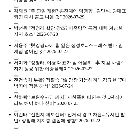
김재원 "李 연임 개헌? 與전대에 악영향...김민석, 당대표
되면 다시 끌고 나올 것"
2026-07-29
박선원 "정청래 합당 강조? 이중당적 특정 세력 겨냥한
지지 호소"
2026-07-28
서용주 "與강경파에 흥 잃은 정성호...스트레스 받다 임
계점 넘어선 것"
2026-07-27
서미화 "정청래, 야당 대표가 잘 어울려...李 지킬 사람?
자기 성공 위한 이중플레이"
2026-07-27
전건송치 부활? 정필승 "檢 암장 가능해져"...김규현 "7대
범죄에 적용 찬성"
2026-07-24
천하람 "보완수사권 폐지? 시한폭탄 떠안는 것...단식이
라도 해야 하나 싶어"
2026-07-23
이건태 "신천지 제보센터? 선제적 경고 차원...유시민 발
언? 정청래 지지층 결집에 영향"
2026-07-22