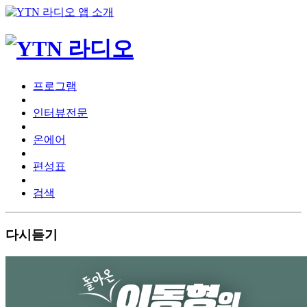
프로그램
인터뷰전문
온에어
편성표
검색
다시듣기