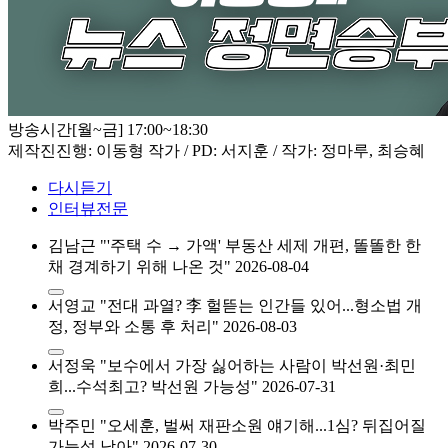
방송시간
[월~금] 17:00~18:30
제작진
진행: 이동형 작가 / PD: 서지훈 / 작가: 정마루, 최승혜
다시듣기
인터뷰전문
김남근 "'주택 수 → 가액' 부동산 세제 개편, 똘똘한 한
채 경계하기 위해 나온 것"
2026-08-04
서영교 "전대 과열? 李 헐뜯는 인간들 있어...형소법 개
정, 정부와 소통 후 처리"
2026-08-03
서정욱 "보수에서 가장 싫어하는 사람이 박선원·최민
희...수석최고? 박선원 가능성"
2026-07-31
박주민 "오세훈, 벌써 재판소원 얘기해...1심? 뒤집어질
가능성 낮아"
2026-07-30