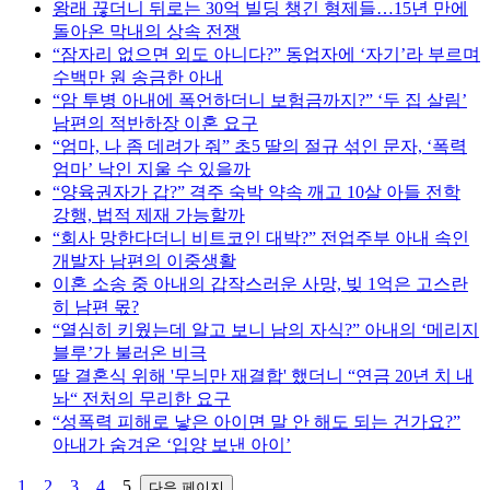
왕래 끊더니 뒤로는 30억 빌딩 챙긴 형제들…15년 만에
돌아온 막내의 상속 전쟁
“잠자리 없으면 외도 아니다?” 동업자에 ‘자기’라 부르며
수백만 원 송금한 아내
“암 투병 아내에 폭언하더니 보험금까지?” ‘두 집 살림’
남편의 적반하장 이혼 요구
“엄마, 나 좀 데려가 줘” 초5 딸의 절규 섞인 문자, ‘폭력
엄마’ 낙인 지울 수 있을까
“양육권자가 갑?” 격주 숙박 약속 깨고 10살 아들 전학
강행, 법적 제재 가능할까
“회사 망한다더니 비트코인 대박?” 전업주부 아내 속인
개발자 남편의 이중생활
이혼 소송 중 아내의 갑작스러운 사망, 빚 1억은 고스란
히 남편 몫?
“열심히 키웠는데 알고 보니 남의 자식?” 아내의 ‘메리지
블루’가 불러온 비극
딸 결혼식 위해 '무늬만 재결합' 했더니 “연금 20년 치 내
놔“ 전처의 무리한 요구
“성폭력 피해로 낳은 아이면 말 안 해도 되는 건가요?”
아내가 숨겨온 ‘입양 보낸 아이’
1
2
3
4
5
다음 페이지