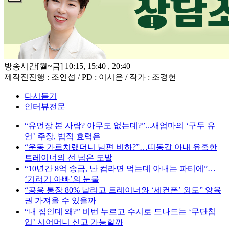
방송시간
[월~금] 10:15, 15:40 , 20:40
제작진
진행 : 조인섭 / PD : 이시은 / 작가 : 조경헌
다시듣기
인터뷰전문
“유언장 본 사람? 아무도 없는데?”...새엄마의 ‘구두 유
언’ 주장, 법적 효력은
“운동 가르치랬더니 남편 비하?”…띠동갑 아내 유혹한
트레이너의 선 넘은 도발
“10년간 8억 송금, 난 컵라면 먹는데 아내는 파티에”…
‘기러기 아빠’의 눈물
“공용 통장 80% 날리고 트레이너와 ‘세컨폰’ 외도” 양육
권 가져올 수 있을까
“내 집인데 왜?” 비번 누르고 수시로 드나드는 ‘무단침
입’ 시어머니 신고 가능할까