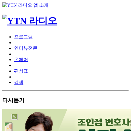
프로그램
인터뷰전문
온에어
편성표
검색
다시듣기