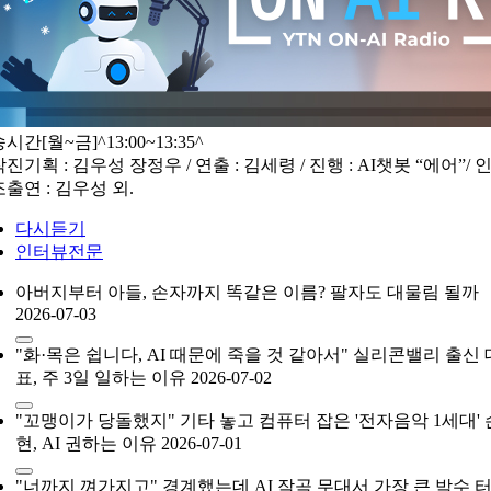
송시간
[월~금]^13:00~13:35^
작진
기획 : 김우성 장정우 / 연출 : 김세령 / 진행 : AI챗봇 “에어”/ 
출연 : 김우성 외.
다시듣기
인터뷰전문
아버지부터 아들, 손자까지 똑같은 이름? 팔자도 대물림 될까
2026-07-03
"화·목은 쉽니다, AI 때문에 죽을 것 같아서" 실리콘밸리 출신 
표, 주 3일 일하는 이유
2026-07-02
"꼬맹이가 당돌했지" 기타 놓고 컴퓨터 잡은 '전자음악 1세대'
현, AI 권하는 이유
2026-07-01
"너까지 껴가지고" 경계했는데 AI 작곡 무대서 가장 큰 박수 