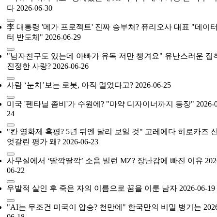
다
2026-06-30
李 대통령 '메가 프로젝트' 진짜 승부처? 퓨리오사 대표 "데이
터 반도체"
2026-06-29
"남자친구도 있는데 아빠가 유독 저만 챙겨요" 유난스러운 집
진정한 사랑?
2026-06-26
사람 ‘눈치’보는 로봇, 아직 멀었다고?
2026-06-25
미국 '펜타닐 좀비'가 수원에? "마약 디자이너까지 등장"
2026-
24
"칸 영화제 혹평? 5년 뒤엔 달리 보일 것" 고레에다 히로카즈 신
엇갈린 평가 왜?
2026-06-23
사무실에서 ‘딸깍딸깍’ 소음 빌런 MZ? 장난감에 빠진 이유
202
06-22
우발적 살인 후 죽은 자의 이름으로 꿈을 이룬 남자
2026-06-19
"AI는 무조건 미국이 압승? 천만에" 한국만의 비밀 병기는
202
06-18