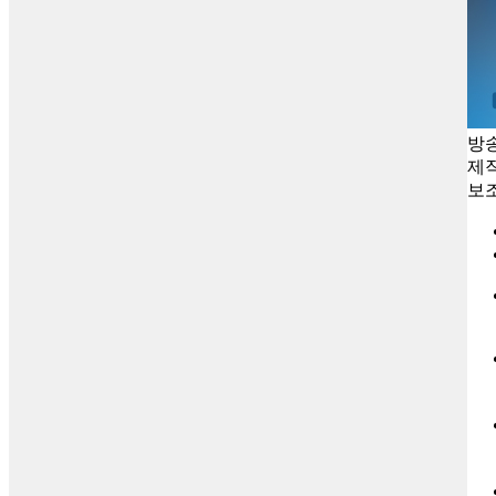
방
제
보조