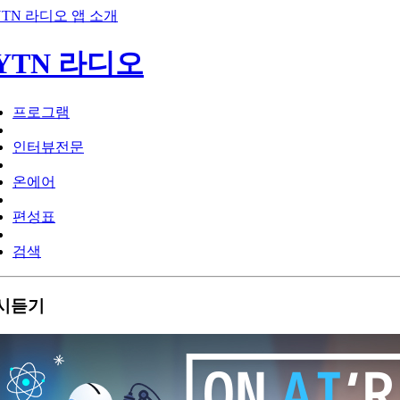
프로그램
인터뷰전문
온에어
편성표
검색
시듣기