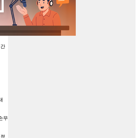
인간
대
 손무
터졌