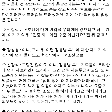
좀 서운한 것 같습니다. 조승래 총괄선대본부장이 어제 "TV조
선과 혁신당이 이례적으로 손을 잡고 민주당 후보를 공격한
다." 이러면서 불쾌감을 드러냈어요. 이에 대한 혁신당의 입장
은 뭡니까?
◇ 신장식 : TV조선에 대한 반감을 우리한테 얹으려고 하는 건
데, 이거 거의 뭐 "민증 까." 이런 수준 아닌가요? 전 뭐 좀 과하
시다.
◆ 장성철 : 아니, 혹시 뭐 이런 김용남 후보에 대한 제보가 혁
신당에 먼저 들어오고 혁신당에서 TV조선으로
◇ 신장식 : 그렇진 않아요. 아니, 김용남 후보 가족들이 우리한
테 먼저 제보하겠어요? 아니, 그건 전혀 사실무근이고요. 또 뭐
조승래 의원은 윤리 감찰을 하셔야 되는 사안 아니냐라고 제가
말씀하신 거에 대해서 "남의 당에 왜 이래라저래라 하냐."고
하셨더라고요. 박지원 의원이 어제도 외부 쇼 나와서 요즘 거
의 뭐 문모닝 시절처럼 '조모닝'을 하시더라고요, 하시더라고
요. "사퇴해라, 사퇴해라, 사퇴해라." 이래라저래라는 박지원
의원님이 하시는 것 같은데, 그것도 너무 세게.
◆ 장성철 : 민주당은요, 지금 "김용남 의원 불법적인 게 뭐 없