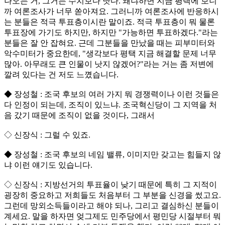
나오는 거, 그거는 수치보다 낫다. 왜냐하면 지금 평택에 보니
까 여론조사가 너무 쏟아져요. 그러니까 여론조사에 반응하시
는 분들은 적극 투표층이시란 말이죠. 적극 투표층이 뭐 물론
투표장에 가기도 하지만, 하지만 "가능하면 투표하겠다."라는
분들은 잘 안 잡혀요. 근데 그분들을 만났을 때는 피부미터와
악수미터가 중요한데, "생각보다 평택 지금 해결할 문제 너무
많아. 아무래도 큰 인물이 낫지 않겠어?"라는 거는 좀 저변에
깔려 있다는 건 저도 느꼈습니다.
◆ 장성철 : 조국 후보의 여러 가지 뭐 경쟁력이나 이런 것들은
다 인정이 되는데, 조직이 있느냐. 조국혁신당이 그 지역을 처
음 갔기 때문에 조직이 없을 것이다, 그래서
◇ 신장식 : 그럴 수 있죠.
◆ 장성철 : 조국 후보의 네임 밸류, 이미지만 갖고는 힘들지 않
냐 이런 얘기도 있습니다.
◇ 신장식 : 지방선거의 투표율이 낮기 때문에 특히 그 지적이
굉장히 중요하고 저희들도 처음부터 그 부분을 신경을 썼고요.
그런데 망외소득들이라고 해야 되나, 그리고 결심하신 분들이
계세요. 말을 하자면 엊그제도 민주당에서 평민당 시절부터 뭐