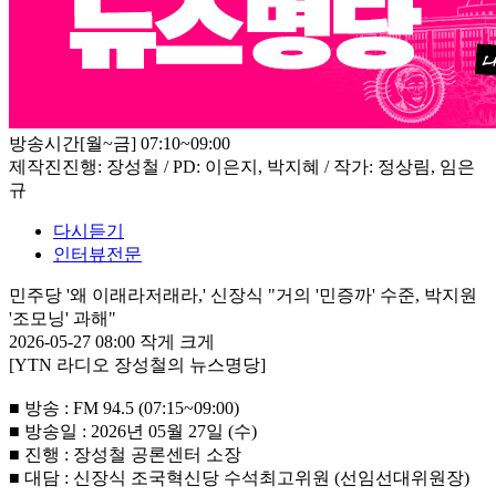
방송시간
[월~금] 07:10~09:00
제작진
진행: 장성철 / PD: 이은지, 박지혜 / 작가: 정상림, 임은
규
다시듣기
인터뷰전문
민주당 '왜 이래라저래라,' 신장식 "거의 '민증까' 수준, 박지원
'조모닝' 과해"
2026-05-27 08:00
작게
크게
[YTN 라디오 장성철의 뉴스명당]
■ 방송 : FM 94.5 (07:15~09:00)
■ 방송일 : 2026년 05월 27일 (수)
■ 진행 : 장성철 공론센터 소장
■ 대담 : 신장식 조국혁신당 수석최고위원 (선임선대위원장)