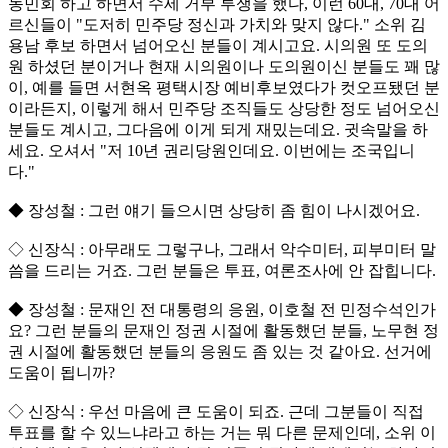
농민회 하고 하면서 수세 거부 투쟁을 했다, 이런 60대, 70대 어
르신들이 "도저히 민주당 정신과 가치와 맞지 않다." 소위 김
용남 후보 하면서 넘어오신 분들이 계시고요. 시의원 또 도의
원 하셨던 분이거나 현재 시의원이나 도의원이신 분들도 꽤 많
이, 예를 들면 서현옥 평택시장 예비후보였다가 컷오프됐던 분
이라든지, 이렇게 해서 민주당 조직들도 상당한 정도 넘어오신
분들도 계시고, 그다음에 이게 되게 재밌는데요. 귓속말을 하
세요. 오셔서 "저 10년 권리당원인데요. 이번에는 조국입니
다."
◆ 장성철 : 그런 얘기 들으시면 상당히 좀 힘이 나시겠어요.
◇ 신장식 : 아무래도 그렇구나, 그래서 악수미터, 피부미터 말
씀을 드리는 거죠. 그런 분들은 투표, 여론조사에 안 잡힙니다.
◆ 장성철 : 문재인 전 대통령의 응원, 이호철 전 민정수석인가
요? 그런 분들의 문재인 정권 시절에 활동했던 분들, 노무현 정
권 시절에 활동했던 분들의 응원도 좀 있는 것 같아요. 선거에
도움이 됩니까?
◇ 신장식 : 우선 마음에 큰 도움이 되죠. 근데 그분들이 직접
투표를 할 수 있느냐라고 하는 거는 뭐 다른 문제인데, 소위 이