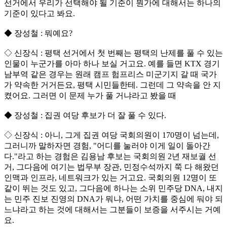
선거에서 우리가 선택해야 될 기준이 뭔가에 대해서는 하나의
기준이 있다고 봐요.
◆ 장성철 : 뭐예요?
◇ 신장식 : 평택 선거에서 첫 번째는 평택의 난제를 풀 수 있는
인물이 누군가를 아마 하나 보실 거고요. 예를 들면 KTX 경기
남부역 같은 경우는 원래 캠프 험프리스 미군기지 갈 때 국가
가 약속한 거거든요, 평택 시민들한테. 그런데 그 약속을 안 지
켰어요. 그러면 이 문제 누가 풀 거냐라고 봤을 때
◆ 장성철 : 집권 여당 후보가 더 잘 풀 수 있다.
◇ 신장식 : 아니, 그게 집권 여당 국회의원이 170명이 넘는데,
그러니까 말하자면 경험, "어디를 눌러야 이게 일이 돌아간
다."라고 하는 경험은 김용남 후보는 국회의원 2년 재보궐 선
거, 그다음에 여기는 법무부 장관, 민정수석까지 쭉 다 해왔던
인맥과 인프라, 네트워크가 있는 거고요. 국회의원 12명이 또
같이 뛰는 것도 있고, 그다음에 하나는 소위 민주당 DNA, 내지
는 민주 진보 진영의 DNA가 뭐냐, 어떤 가치를 중심에 둬야 되
느냐라고 하는 것에 대해서는 그분들이 보증을 서주시는 거예
요.