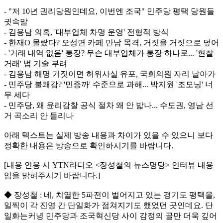
- "저 10년 권리당원인데요, 이번엔 조국" 민주당 평택 당원들
귓속말
- 김용남 의혹, '대부업체 차명 운영' 전형적 방식
- 한재O 몰랐다? 오성면 카페 만남 목격, 거짓을 거짓으로 덮어
- '거래 내역 없음' 통장? 무슨 대부업체가 통장 하나로... '현찰
거래' 법 기술 부려
- 김용남 해명 거짓이면 허위사실 유포, 국회의원 자리 날아가
- 민주당 불쾌감? '민증까' 수준으로 과해... 박지원 '조모닝' 너
무 세다
- 민주당, 왜 윤리감찰 공식 절차 왜 안 밟나... 수도권, 영남 선
거 곡소리 안 들리나
아래 텍스트는 실제 방송 내용과 차이가 있을 수 있으니 보다
정확한 내용은 방송으로 확인하시기를 바랍니다.
[내용 인용 시 YTN라디오 <장성철의 뉴스명당> 인터뷰 내용
임을 밝혀주시기 바랍니다.]
◆ 장성철 : 네, 치열한 5파전이 벌어지고 있는 경기도 평택을,
일찍이 각 진영 간 단일화가 점쳐지기도 했었던 곳인데요. 단
일화는커녕 민주당과 조국혁신당 사이 감정의 골만 더욱 깊어