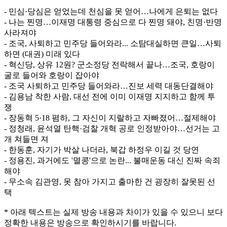
- 민심·당심은 얻었는데 천심을 못 얻어…나에게 은퇴는 없다
- 나는 찐명…이재명 대통령 중심으로 다 찐명 돼야, 친명·반명
사라져야
- 조국, 사퇴하고 민주당 들어와라... 소탐대실하면 큰일…사퇴
하면 (대권) 미래 있다
- 혁신당, 상유 12원? 군소정당 전락해서 끝나…조국, 호랑이
굴로 들어와 호랑이 잡아야
- 조국 사퇴하고 민주당 들어와라…진보 세력 대동단결해야
- 김용남 착한 사람, 대선 전에 이미 이재명 지지하고 함께 투
쟁
- 장동혁 5·18 폄하, 그 자신이 지랄하고 자빠졌어…절제해야
- 정청래, 윤석열 탄핵·검찰 개혁 공로 인정받아야…선거는 고
개 쳐들면 져
- 한동훈, 자기가 박살 나더라, 북갑 하정우 이길 것 당연
- 정용진, 과거에도 '멸콩'으로 논란... 불매운동 대신 진짜 속죄
해야
- 무소속 김관영, 못 참아 가지고 출마한 건 굉장히 잘못된 선
택
* 아래 텍스트는 실제 방송 내용과 차이가 있을 수 있으니 보다
정확한 내용은 방송으로 확인하시기를 바랍니다.