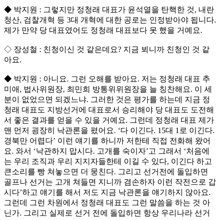
◆ 박지원 : 그렇지만 정청래 대표가 윤석열을 탄핵한 것, 내란
청산, 검찰개혁 등 3대 개혁에 대한 공로는 인정받아야 됩니다.
제가 만약 당 대표였어도 정청래 대표보다 못 했을 거예요.
◇ 장성철 : 친청이신 것 같은데요? 지금 뵈니까 친청인 것 같
아요.
◆ 박지원 : 아니요. 그런 오해를 받아요. 저는 정청래 대표 추
미애, 법사위원장, 최민희 방통위위원장을 늘 칭찬해요. 이 세
분이 없었으면 되겠느냐. 그러한 것은 평가를 하는데 지금 정
청래 대표도 지방선거에 대표로서 승리해야 당 대표도 도전해
서 좋은 결과를 얻을 수 있을 거예요. 그런데 정청래 대표 제가
맨 먼저 굉장히 낙관론을 폈어요. ‘다 이긴다. 15대 1로 이긴다.
경북만 어렵다’ 이런 얘기를 하니까 저한테 직접 전화해 왔어
요. 와서 ‘낙관하지 맙시다. 고개를 숙이자’고 그래서 ‘처음에
는 우리 조직과 우리 지지자들한테 이길 수 있다, 이긴다 하고
큰소리를 빵 쳐놓으면 더 뭉친다. 그리고 선거전에 돌입하면
골프나 선거는 고개 쳐들면 지니까 겸손하자 이런 작전으로 갑
시다’하고 얘기를 해서 저도 지금 낙관론을 얘기하지 않아요.
그런데 그런 차원에서 정청래 대표도 그런 말씀을 하는 것 아
닌가. 그리고 실제로 선거 전에 돌입하면 항상 우리나라 선거