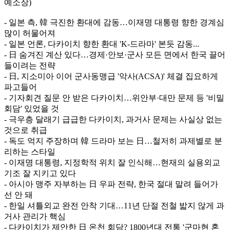
예소장)
- 일본 측, 韓 극진한 환대에 감동…이재명 대통령 향한 경계심
많이 허물어져
- 일본 언론, 다카이치 향한 환대 'K-드라마' 본듯 감동...
- 日 숨겨진 계산 있다…경제·안보·군사 모든 면에서 한국 끌어
들이려는 전략
- 日, 지소미아 이어 군사동맹급 '악사(ACSA)' 체결 집요하게
파고들어
- 기자회견 질문 안 받은 다카이치…위안부·대만 문제 등 '비밀
회담' 있었을 것
- 극우층 달래기 급급한 다카이치, 과거사 문제는 사실상 없는
것으로 취급
- 독도 억지 주장하며 韓 드라마 보는 日…철저히 과제별로 분
리하는 스타일
- 이재명 대통령, 지정학적 위치 잘 인식해…현재의 실용외교
기조 잘 지키고 있다
- 아시아 맹주 자부하는 日 우파 전략, 한국 절대 말려 들어가
선 안 돼
- 한일 셔틀외교 완전 안착 기대…11년 단절 전철 밟지 않게 과
거사 관리가 핵심
- 다카이치가 제안한 日 온천 회담? 1800년대 전통 '군마현 혼