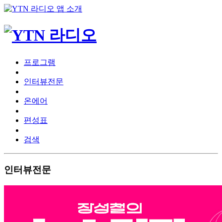
프로그램
인터뷰전문
온에어
편성표
검색
인터뷰전문