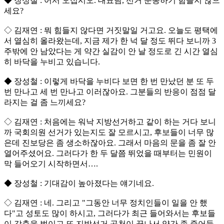
◆ 장성철 : 어서 오십시오. 대표님, 선거 운동하기 힘들지 않으
세요?
◇ 김재연 : 뭐 힘들지 않다면 거짓말일 거고요. 오늘도 평택에
서 열심히 올라왔는데, 지금 제가 한 넉 달 정도 뛰다 보니까 3
주밖에 안 남았다는 게 약간 실감이 안 날 정도로 긴 시간 열심
히 바닥을 누비고 있습니다.
◆ 장성철 : 이렇게 바닥을 누비다 보면 한 번 만났던 분 또 두
번 만나고 세 번 만나고 이러잖아요. 그분들의 반응이 점점 달
라지는 걸 좀 느끼세요?
◇ 김재연 : 처음에는 워낙 지방선거하고 같이 하는 거다 보니
까 국회의원 선거가 있는지도 잘 모르시고, 후보들이 너무 많
은데 진보당은 좀 생소하잖아요. 그래서 마음의 문을 좀 잘 안
열어주셨어요. 그러다가 한 두 달쯤 뛰었을 때부터는 민원이
막 들어오기 시작하면서….
◆ 장성철 : 기대감이 높아졌다는 얘기네요.
◇ 김재연 : 네. 그리고 "그동안 너무 정치인들이 일을 안 했
다"고 성토도 많이 하시고, 그러다가 최근 들어와서는 후보들
이 각축을 벌이고 또 지방선거 공천이 끝나서 약간 좀 줄어들