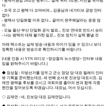
- 평택지원법 24조는 뻥튀기... 실제 국비 5조뿐, 시민들 속아왔
다
- 조국 오고 평택 다 꼬여버려... 김용남과 네거티브 공방 안타
깝다
- 평택서 단일화할 이유 없다... 끝까지 완주해달라는 응원 많
아
- 오늘 울산·부산 단일화 공식 발표... 진보 연대로 반드시 승리
- 나는 평택의 대체 불가한 일꾼... 진보 정치가 실력 뽐낼 것
아래 텍스트는 실제 방송 내용과 차이가 있을 수 있으니 보다
정확한 내용은 방송으로 확인하시기를 바랍니다.
[내용 인용 시 YTN 라디오 <장성철의 뉴스명당> 인터뷰 내용
임을 밝혀주시기 바랍니다.]
◆ 장성철 : 지방선거를 앞두고 군소 정당 당 대표 릴레이 인터
뷰 기획을 준비했는데요. 세 번째 순서로 진보당 대표시죠. 김
재연 평택을 후보를 모시고 국회의원 출마의 변과 함께 각종
현안을 짚어보도록 하겠습니다. 대표님, 어서 오십시오.
◇ 김재연 : 네, 진보당 대표 김재연입니다.