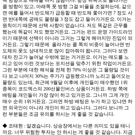
쪽 방향으로 매매를 하지 않습니다. 항상 위쪽으로 올라가는
콜 방향이 있고, 아래쪽 풋 방향 그걸 비율을 조절하는데, 같으
면 예를 들어서 반도체가 급등할 때 반도체 쫓아가면 7 정도 사
면 반대쪽에 공매도 물량을 3 정도 잡고 들어가거든요. 이거는
원칙이기 때문에 선택 사항이 없습니다. 저도 똑같은 근무를
했는데 똑같이 저도 했었거든요. 그거는 펀드 운영 가이드라인
이기 때문에 선택이 아니라 그거는 그렇게 해야지만 진입이 되
거든요. 그렇기 때문에 올라가는 콜 쪽의 비중이 늘어나면 반
도체의 풋도 상대적으로 많이 잡아줘야 됩니다. 그러다 보면
대차 잔고가 늘어날 수밖에 없는 거거든요. 이거는 매도를 노
리고 있어 이런 것보다는 포지션을 맞추기 위한 작업이거든요.
그런 부분에 대한 해석을 전체 한 70% 이상은 그 물량일 것이
다 보고 나머지 30%는 주가가 급등했으니까 노리고 들어오는
물량도 있는데, 최근에 9월달 이후에 개인들이 매수했던 1위
종목이 코드엑스의 200선물인버스 상품이거든요. 하방 쪽에
배팅을 개인들이 가장 많이 하고 있거든요. 그니까 그게 개인
매수 순위 1위거든요. 그러면 하방 배팅은 누가 하고 있냐면 하
면 외국인이 아니라 개인이 하고 있습니다. 그러다 보니까 그
런 부분들은 조금 유의를 하시는 게 좋을 것 같습니다.
◆ 조태현 : 알겠습니다. 상승장에서는 다른 의미도 있을 테니
까요. 너무 위험한 투자는 안 하시는 게 좋을 것 같습니다. 지금