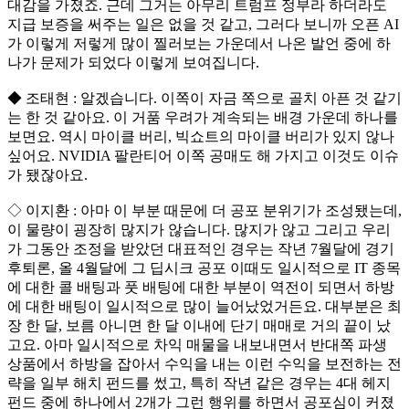
대감을 가졌죠. 근데 그거는 아무리 트럼프 정부라 하더라도
지급 보증을 써주는 일은 없을 것 같고, 그러다 보니까 오픈 AI
가 이렇게 저렇게 많이 찔러보는 가운데서 나온 발언 중에 하
나가 문제가 되었다 이렇게 보여집니다.
◆ 조태현 : 알겠습니다. 이쪽이 자금 쪽으로 골치 아픈 것 같기
는 한 것 같아요. 이 거품 우려가 계속되는 배경 가운데 하나를
보면요. 역시 마이클 버리, 빅쇼트의 마이클 버리가 있지 않나
싶어요. NVIDIA 팔란티어 이쪽 공매도 해 가지고 이것도 이슈
가 됐잖아요.
◇ 이지환 : 아마 이 부분 때문에 더 공포 분위기가 조성됐는데,
이 물량이 굉장히 많지가 않습니다. 많지가 않고 그리고 우리
가 그동안 조정을 받았던 대표적인 경우는 작년 7월달에 경기
후퇴론, 올 4월달에 그 딥시크 공포 이때도 일시적으로 IT 종목
에 대한 콜 배팅과 풋 배팅에 대한 부분이 역전이 되면서 하방
에 대한 배팅이 일시적으로 많이 늘어났었거든요. 대부분은 최
장 한 달, 보름 아니면 한 달 이내에 단기 매매로 거의 끝이 났
고요. 아마 일시적으로 차익 매물을 내보내면서 반대쪽 파생
상품에서 하방을 잡아서 수익을 내는 이런 수익을 보전하는 전
략을 일부 해치 펀드를 썼고, 특히 작년 같은 경우는 4대 헤지
펀드 중에 하나에서 2개가 그런 행위를 하면서 공포심이 커졌