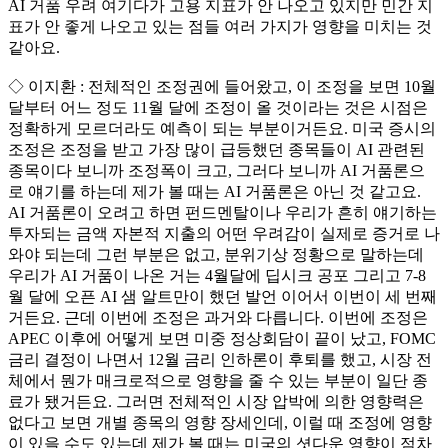
AI 거품 우려 여기다가 고용 지표가 안 나오고 있지만 민간 지
표가 안 좋게 나오고 있는 점들 여러 가지가 영향을 미치는 것
같아요.
◇ 이지환 : 전체적인 조정권에 들어왔고, 이 조정을 보면 10월
달부터 어느 정도 11월 달에 조정이 올 것이라는 것은 시점은
정확하게 모르더라도 예측이 되는 부분이거든요. 미국 증시의
조정은 조정을 받고 가장 많이 급등했던 종목들이 AI 관련된
종목이다 보니까 조정폭이 크고, 그러다 보니까 AI 거품론으
로 얘기를 하는데 제가 볼 때는 AI 거품론은 아닌 것 같고요.
AI 거품론이 오려고 하면 펀드멘탈이나 우리가 흔히 얘기하는
투자되는 금액 자본적 지출의 어떤 우려감이 실제로 증거로 나
와야 되는데 그런 부분은 없고, 분위기상 정황으로 말하는데
우리가 AI 거품이 나온 거는 4월달에 딥시크 공포 그리고 7-8
월 달에 오픈 AI 샘 알트만이 했던 발언 이어서 이번이 세 번째
거든요. 근데 이번에 조정은 과거와 다릅니다. 이번에 조정은
APEC 이후에 어떻게 보면 미중 정상회담이 끝이 났고, FOMC
금리 결정이 나면서 12월 금리 인하론이 후퇴를 했고, 시장 전
체에서 뭔가 매크로적으로 영향을 줄 수 있는 부분이 일단 종
료가 됐거든요. 그러면 전체적인 시장 압박에 의한 영향력은
없다고 보면 개별 종목의 영향 장세인데, 이럴 때 조정에 영향
이 있을 수도 있는데 제가 볼 때는 미국의 셧다운 영향이 점차