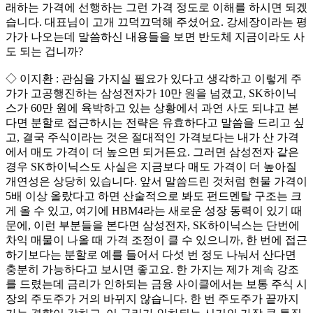
래하는 가격에 선행하는 그런 가격 정도로 이해를 하시면 되겠
습니다. 대표님이 고개 끄덕끄덕해 주셨어요. 강세장이라는 평
가가 나오는데 말씀하신 내용들을 보면 반도체 지금이라도 사
도 되는 겁니까?
◇ 이지환 : 관심을 가지실 필요가 있다고 생각하고 이렇게 주
가가 고공행진하는 삼성전자가 10만 원을 넘겼고, SK하이닉
스가 60만 원에 육박하고 있는 상황에서 과연 사도 되냐고 본
다면 분할로 접근하시는 전략은 유효하다고 말씀을 드리고 싶
고, 결국 주식이라는 것은 절대적인 가격보다는 내가 산 가격
에서 매도 가격이 더 높으면 되거든요. 그러면 삼성전자 같은
경우 SK하이닉스도 사실은 지금보다 매도 가격이 더 높아질
개연성은 상당히 있습니다. 앞서 말씀드린 것처럼 현물 가격이
5배 이상 올랐다고 하면 산술적으로 봐도 펀드멘탈 구조는 크
게 올 수 있고, 여기에 HBM4라는 새로운 성장 동력이 있기 때
문에, 이런 부분들을 본다면 삼성전자, SK하이닉스는 단번에
차익 매물이 나올 때 가격 조정이 클 수 있으니까, 한 번에 접근
하기보다는 분할로 예를 들어서 다섯 번 정도 나눠서 산다면
충분히 가능하다고 보시면 좋고요. 한 가지는 제가 계속 강조
를 드렸는데 금리가 인하되는 금융 사이클에서는 보통 주식 시
장의 주도주가 거의 바뀌지 않습니다. 한 번 주도주가 끝까지