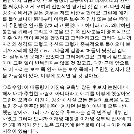
원님께서 말씀하신 대로 굉장히 실용적이고 적재적소의 인사
를 써왔다. 이게 오히려 전반적인 평가인 것 같고요. 다만 지금
강준욱 비서관 같은 경우는 저도 비판을 했어요. 그런데 얘기
를 들어보니까 원래부터 이쪽은 보수 쪽 인사 또는 보수 쪽에
서 추천받은 인사를 앉히려고 했었다고 하더라고요. 왜냐하면
통합을 위해서 그리고 이분을 보수 쪽 인사분들이 중복적으로
아주 여러 명이 추천을 했었다고 그러더라고요. 그러다 보니까
자리의 성격도 그렇고 추천도 그렇게 중복적으로 들어오다 보
니까 자리에 앉혔고요. 그다음에 검증의 허들이 낮았던 겁니
다. 실무적인 문제가 있었다고 그러더라고요. 그래서 앞으로는
아마 그런 일이 반복되지는 않을 것 같고요. 다만 근데 앞으로
도 이 자리는 보수 쪽 인사 또는 보수 쪽에서 추천한 인사가 앉
을 가능성이 있다, 이렇게 보시면 될 것 같아요.
◇최수영: 이 대통령이 이진숙 교육부 장관 후보자 논란에 대
해서 내가 추천한 사람이 아니다라고 얘기를 이렇게 했잖아요.
그런데 오광수, 이진숙, 강준욱 사실 모든 분들이 흐름을 놓고
보면 전부 민주당 원래 쪽에 계시던 분들이 아닌데 모두 낙마
했단 말이죠. 그러다가 강선우 후보자는 결국 민주당 내부 인
사였고 그러다 보니까 이재명 대통령 이재명 정부의 인사의 기
준 3대 원칙이 충성, 보은 그다음에 현역불패 아니냐 이런 아픈
지적이 있습니다.