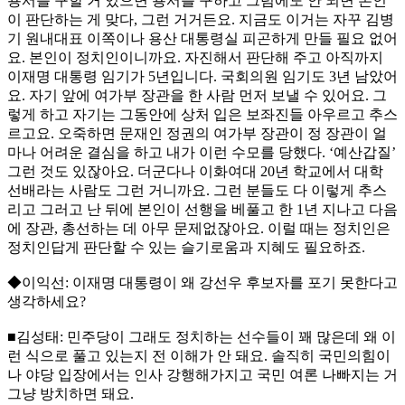
용서를 구할 거 있으면 용서를 구하고 그럼에도 안 되면 본인
이 판단하는 게 맞다, 그런 거거든요. 지금도 이거는 자꾸 김병
기 원내대표 이쪽이나 용산 대통령실 피곤하게 만들 필요 없어
요. 본인이 정치인이니까요. 자진해서 판단해 주고 아직까지
이재명 대통령 임기가 5년입니다. 국회의원 임기도 3년 남았어
요. 자기 앞에 여가부 장관을 한 사람 먼저 보낼 수 있어요. 그
렇게 하고 자기는 그동안에 상처 입은 보좌진들 아우르고 추스
르고요. 오죽하면 문재인 정권의 여가부 장관이 정 장관이 얼
마나 어려운 결심을 하고 내가 이런 수모를 당했다. ‘예산갑질’
그런 것도 있잖아요. 더군다나 이화여대 20년 학교에서 대학
선배라는 사람도 그런 거니까요. 그런 분들도 다 이렇게 추스
리고 그러고 난 뒤에 본인이 선행을 베풀고 한 1년 지나고 다음
에 장관, 총선하는 데 아무 문제없잖아요. 이럴 때는 정치인은
정치인답게 판단할 수 있는 슬기로움과 지혜도 필요하죠.
◆이익선: 이재명 대통령이 왜 강선우 후보자를 포기 못한다고
생각하세요?
■김성태: 민주당이 그래도 정치하는 선수들이 꽤 많은데 왜 이
런 식으로 풀고 있는지 전 이해가 안 돼요. 솔직히 국민의힘이
나 야당 입장에서는 인사 강행해가지고 국민 여론 나빠지는 거
그냥 방치하면 돼요.