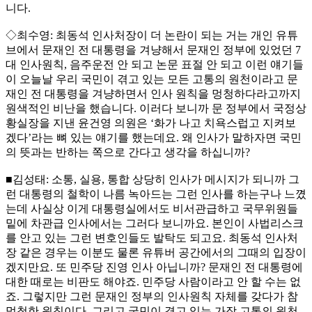
니다.
◇최수영: 최동석 인사처장이 더 논란이 되는 거는 개인 유튜
브에서 문재인 전 대통령을 겨냥해서 문재인 정부에 있었던 7
대 인사원칙, 음주운전 안 되고 논문 표절 안 되고 이런 얘기들
이 오늘날 우리 국민이 겪고 있는 모든 고통의 원천이라고 문
재인 전 대통령을 겨냥하면서 인사 원칙을 멍청하다라고까지
원색적인 비난을 했습니다. 이러다 보니까 문 정부에서 국정상
황실장을 지낸 윤건영 의원은 ‘화가 나고 치욕스럽고 지켜보
겠다’라는 뼈 있는 얘기를 했는데요. 왜 인사가 말하자면 국민
의 뜻과는 반하는 쪽으로 간다고 생각을 하십니까?
■김성태: 소통, 실용, 통합 상당히 인사가 메시지가 되니까 그
런 대통령의 철학이 나름 녹아드는 그런 인사를 하는구나 느꼈
는데 사실상 이게 대통령실에서도 비서관급하고 국무위원들
밑에 차관급 인사에서는 그러다 보니까요. 본인이 사법리스크
를 안고 있는 그런 변호인들도 발탁도 되고요. 최동석 인사처
장 같은 경우는 이분도 물론 유튜버 공간에서의 그때의 입장이
겠지만요. 또 민주당 진영 인사 아닙니까? 문재인 전 대통령에
대한 때로는 비판도 해야죠. 민주당 사람이라고 안 할 수는 없
죠. 그렇지만 그런 문재인 정부의 인사원칙 자체를 갖다가 참
멍청한 원칙이다. 그리고 국민이 겪고 있는 가장 고통의 원천