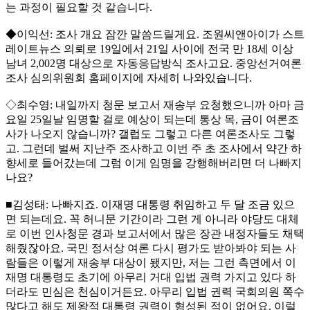
는 과정이 필요할 것 같습니다.
◆이익선: 조사 개요 잠깐 말씀드릴게요. 조원씨앤아이가 스트
레이트뉴스 의뢰로 19일에서 21일 사이에 전국 만 18세 이상
남녀 2,002명 대상으로 자동응답방식 조사고요. 중앙선거여론
조사 심의위원회 홈페이지에 자세히 나와있습니다.
◇최수영: 내일까지 청문 보고서 재송부 요청했으니까 아마 금
요일 25일날 임명할 걸로 예상이 되는데 통상 목, 금이 여론조
사가 나오지 않습니까? 갤럽도 그렇고 다른 여론조사도 그렇
고. 그런데 벌써 지난주 조사하고 이번 주 초 조사에서 약간 하
향세로 들어갔는데 그럼 이게 임명을 강행해버리면 더 나빠지
나요?
■김성태: 나빠지죠. 이재명 대통령 취임하고 두 달 조금 있으
면 되는데요. 꼭 허니문 기간이라 그런 게 아니라 야당도 대체
로 이번 인사청문 경과 보고서에서 많은 장관 내정자들도 채택
해줬잖아요. 국민 정서상 여론 다시 평가도 받아봐야 되는 사
람들은 이렇게 재송부 대상이 됐지만, 저는 그런 측면에서 이
재명 대통령도 초기에 아무리 거대 입법 권력 가지고 있다 하
더라도 민심은 천심이거든요. 아무리 입법 권력 국회의원 쪽수
많다고 해도 제왕적 대통령 권력이 형성된 적이 없어요. 이럴