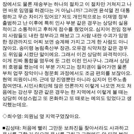
장에서도 물론 재송부는 하나의 절차고 이 절차만 거쳐지고 나
면 바로 임명을 하겠다는 거 아닙니까? 그러면 윤석열 전 대통
령하고 무슨 차이가 있어요? 저도 개인적으로는 이재명 정부
출범하고 난 이후에 특히 인사 부분 같은 경우는 상당히 실용
적이고 소통적이고 후하게 점수를 줬었어요. 심지어 전임 정부
의 사람들도 내란 정부라고 해놨고 그 사람 내란 수괴가 임명
한 장관까지도 어찌 보면 승계해 가지고 그게 한 사람도 아니
잖아요. 송미령 농림축산부 장관, 오유경 식약처장 같은 경우
도 위임을 시켰단 말이에요. 그래서 이건 상당히 파격적이다.
이게 진짜 통합을 염두에 둔 그런 이런 인사구나. 그래서 상당
히 호평을 했는데 이 부분 가지고는 정치권이 들어가면 물론
부처 업무 장악이나 청문회 과정에서도 조금 편의를 보잖아요.
현역 의원이니까. 근데 양 진영뿐만 아니라 심지어 민주노총
참여연대, 시민사회단체 많은 언론까지 이렇게 나오면 저도 처
음에는 강선우 장관 같은 경우는 한 지역에서 이렇게 볼 때는
상당히 여성스럽고 또 온화하고 또 때로는 예의도 있었다고 생
각했는데요.
◇최수영: 의원님 옆 지역구였잖아요.
■김성태: 처음에 빨리 그만둔 보좌진들 찾아서라도 사과하고