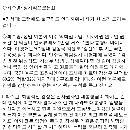
◇최수영: 정치적으로는요.
■김성태: 그럼에도 불구하고 안타까워서 제가 한 소리 드리는
겁니다.
◇최수영: 정말 여론이 아주 악화일로입니다. 여권 원로인 권
노갑 전 의원이 인터뷰에서 "민심 거스르면 대통령에 마이너
스다" 이랬거든요? 당내 김상욱 의원도 ‘강선우 후보는 국민
수용성 점수 과락이다. 민주당 책임정치 시험대에 들었다.’ 김
종인 전 위원장도 ‘강선우 임명 냉정해져야 할 것 같아 집권하
더니 국민 뜻 잊어버린다’고 원로들과 현역 의원들도 얘기합
니다. 국민 여론도 조원씨앤아이 조사에 따르면 강선우 부적합
60.2%, 적합 32% 거의 7 대 3 구조로 갑니다. 왜 이런 여론에도
임명을 강행하는 이유는 박 의원님 분석을 듣고 싶어요.
□박주민: 최종적인 결정은 인사권자인 대통령님이 하시는 건
데 만약에 여론조사 결과나 이런 게 나와도 대통령이 임명을
하신다면 아무래도 현역 의원으로서 그동안 보여줬던 능력이
라든지 이런 부분을 높게 평가한 것 아닌가라고 추측을 해보는
거죠. 어찌 됐든 임명이 된다면 강선우 의원은 굉장히 해명할
건 해명하고 사과할 건 사과하면서 능력을 충분히 입증해 나가