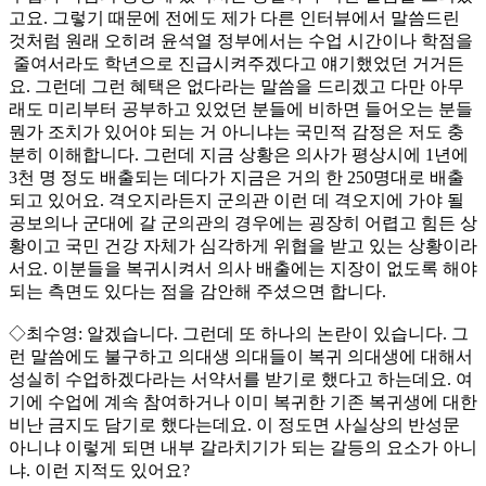
고요. 그렇기 때문에 전에도 제가 다른 인터뷰에서 말씀드린
것처럼 원래 오히려 윤석열 정부에서는 수업 시간이나 학점을
줄여서라도 학년으로 진급시켜주겠다고 얘기했었던 거거든
요. 그런데 그런 혜택은 없다라는 말씀을 드리겠고 다만 아무
래도 미리부터 공부하고 있었던 분들에 비하면 들어오는 분들
뭔가 조치가 있어야 되는 거 아니냐는 국민적 감정은 저도 충
분히 이해합니다. 그런데 지금 상황은 의사가 평상시에 1년에
3천 명 정도 배출되는 데다가 지금은 거의 한 250명대로 배출
되고 있어요. 격오지라든지 군의관 이런 데 격오지에 가야 될
공보의나 군대에 갈 군의관의 경우에는 굉장히 어렵고 힘든 상
황이고 국민 건강 자체가 심각하게 위협을 받고 있는 상황이라
서요. 이분들을 복귀시켜서 의사 배출에는 지장이 없도록 해야
되는 측면도 있다는 점을 감안해 주셨으면 합니다.
◇최수영: 알겠습니다. 그런데 또 하나의 논란이 있습니다. 그
런 말씀에도 불구하고 의대생 의대들이 복귀 의대생에 대해서
성실히 수업하겠다라는 서약서를 받기로 했다고 하는데요. 여
기에 수업에 계속 참여하거나 이미 복귀한 기존 복귀생에 대한
비난 금지도 담기로 했다는데요. 이 정도면 사실상의 반성문
아니냐 이렇게 되면 내부 갈라치기가 되는 갈등의 요소가 아니
냐. 이런 지적도 있어요?