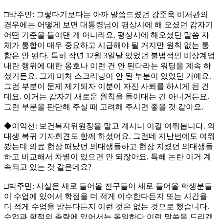
□박주민: 그렇다기보다는 아까 말씀드렸던 강준욱 비서관의
경우에는 어떻게 보면 대통령님이 평상시에 해 오셨던 갑자기
어떤 기준을 들이댄 게 아니라요. 평상시에 해오셨던 말씀 자
체가 통합이 매우 중요하고 시급해야 될 거지만 원칙 없는 통
합은 안 된다. 특히 작년 12월 3일날 있었던 불법적인 비상계엄
내란 행위에 대한 옹호나 이런 건 안 된다라는 워딩을 계속 하
셨거든요. 그게 미처 스크리닝이 안 된 부분이 있었던 거예요.
그런 부분이 문제 제기되자 이분이 자진 사퇴를 하시게 된 건
데요. 이거는 갑자기 새로운 원칙을 들이대는 건 아니거든요.
그런 부분을 판단해 주실 때 고려해 주시면 좋을 것 같아요.
◆이익선: 보건복지위원장을 맡고 계시니 이걸 여쭤봅니다. 의
대생 복귀 기자회견도 함께 하셨어요. 그런데 지난번에도 여쭤
봤는데 의료 현장 떠났던 의대생들하고 현장 지켰던 의대생들
하고 비교해서 차별이 있으면 안 되잖아요. 특혜 논란 이거 계
속되고 있는 것 같은데요?
□박주민: 사실은 새로 들어올 친구들이 새로 들어올 학생분들
이 수업에 있어서 학점을 더 적게 이수한다든지 또는 시간을
더 적게 수업을 받는다든지 이런 것은 없는 것으로 했습니다.
수업과 학점의 총량에 있어서는 동일하다 이런 말씀을 드리겠