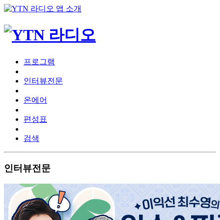
프로그램
인터뷰전문
온에어
편성표
검색
인터뷰전문