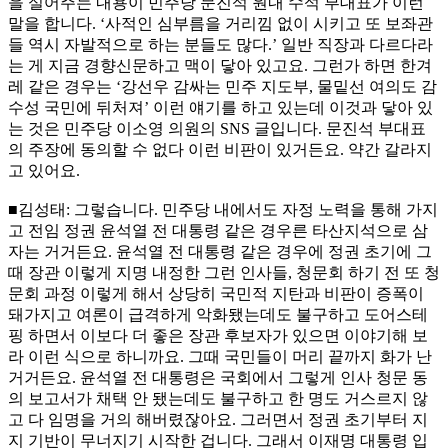
을 실어주는 내용이 민주당 문진석 원내 수석 부대표가 이런
말을 합니다. ‘사적인 심부름을 거리낌 없이 시키고 또 보좌관
들 역시 자발적으로 하는 분들도 많다.’ 일반 직장과 다르다라
는 게 지금 경향신문하고 맥이 닿아 있고요. 그런가 하면 한겨
레 같은 경우는 ‘강선우 감싸는 민주 지도부, 물밑선 여의도 감
수성 국민에 뒤처져’ 이런 얘기를 하고 있는데 이것과 닿아 있
는 것은 민주당 이소영 의원의 SNS 글입니다. 문진석 부대표
의 주장에 동의할 수 없다 이런 비판이 있거든요. 약간 갈라지
고 있어요.
■김성태: 그렇습니다. 민주당 내에서도 자정 노력을 통해 가지
고 전임 정권 윤석열 전 대통령 같은 경우른 타산지석으로 삼
자는 거거든요. 윤석열 전 대통령 같은 경우에 정권 초기에 그
때 장관 이렇게 지명 내정한 그런 인사들, 청문회 하기 전 또 청
문회 과정 이렇게 해서 상당히 국민적 지탄과 비판이 증폭이
돼가지고 여론이 급격하게 악화됐는데도 불구하고 도어스테
핑 하면서 이보다 더 좋은 장관 후보자가 있으면 이야기해 보
라 이런 식으로 하니까요. 그때 국민들이 머리 끝까지 화가 난
거거든요. 윤석열 전 대통령은 국회에서 그렇게 인사 청문 동
의 보고서가 채택 안 됐는데도 불구하고 한 명도 거스르지 않
고 다 임명을 거의 해버렸잖아요. 그러면서 정권 초기부터 지
지 기반이 무너지기 시작한 겁니다. 그래서 이재명 대통령 입