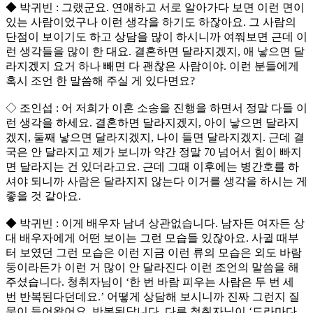
◆ 박귀빈 : 그랬군요. 연애하고 서로 알아가다 보면 이런 면이
있는 사람이었구나 이런 생각을 하기도 하잖아요. 그 사람의
단점이 보이기도 하고 상담을 많이 하시니까 여쭤보면 근데 이
런 생각들을 많이 한 대요. 결혼하면 달라지겠지, 애 낳으면 달
라지겠지 요거 하나 빼면 다 괜찮은 사람이야. 이런 분들에게
혹시 조언 한 말씀해 주실 게 있다면요?
◇ 조인섭 : 어 저희가 이혼 소송을 진행을 하면서 정말 다들 이
런 생각을 하세요. 결혼하면 달라지겠지, 아이 낳으면 달라지
겠지, 둘째 낳으면 달라지겠지, 나이 들면 달라지겠지. 근데 결
국은 안 달라지고 제가 보니까 약간 정말 70 넘어서 힘이 빠지
면 달라지는 건 있더라고요. 근데 그때 이후에는 병간호를 하
셔야 되니까 사람은 달라지지 않는다 이거를 생각을 하시는 게
좋을 것 같아요.
◆ 박귀빈 : 이게 배우자 남녀 상관없습니다. 남자든 여자든 상
대 배우자에게 어떤 보이는 그런 모습들 있잖아요. 사귈 때부
터 보였던 그런 모습은 이런 지금 이런 류의 모습은 외도 바람
둥이라든가 이런 거 많이 안 달라진다 이런 조언의 말씀을 해
주셨습니다. 청취자님이 ‘한 번 바람 피우는 사람은 두 번 세
번 반복된다던데요.’ 어떻게 상담해 보시니까 진짜 그런지 질
문이 들어왔어요. 반복된답니다. 다른 청취자님이 ‘드라마다