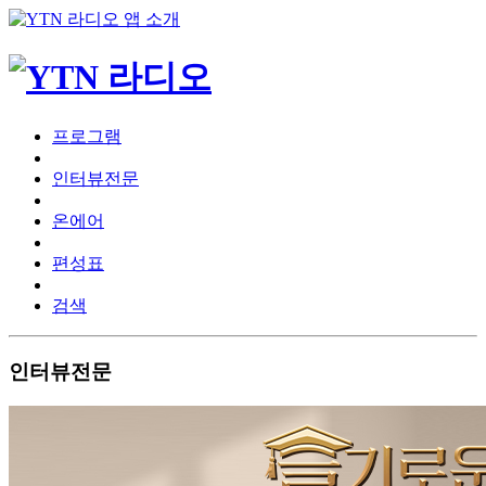
프로그램
인터뷰전문
온에어
편성표
검색
인터뷰전문