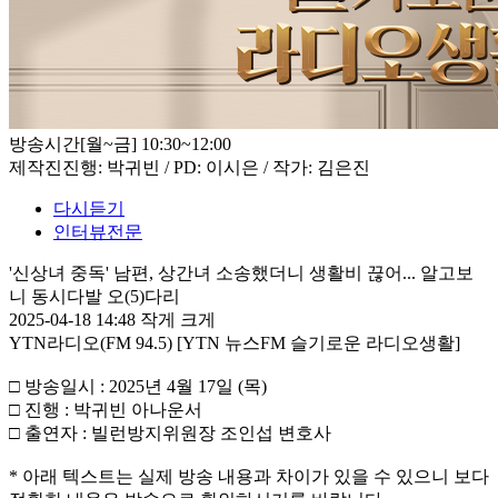
방송시간
[월~금] 10:30~12:00
제작진
진행: 박귀빈 / PD: 이시은 / 작가: 김은진
다시듣기
인터뷰전문
'신상녀 중독' 남편, 상간녀 소송했더니 생활비 끊어... 알고보
니 동시다발 오(5)다리
2025-04-18 14:48
작게
크게
YTN라디오(FM 94.5) [YTN 뉴스FM 슬기로운 라디오생활]
□ 방송일시 : 2025년 4월 17일 (목)
□ 진행 : 박귀빈 아나운서
□ 출연자 : 빌런방지위원장 조인섭 변호사
* 아래 텍스트는 실제 방송 내용과 차이가 있을 수 있으니 보다