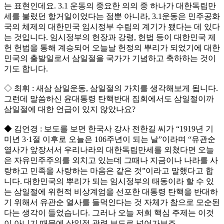
는 표현인데요. 3.1 운동의 중요한 의의 중 하나가 대한독립만
세를 불렀던 항거일이었다는 점뿐 아니라, 3.1운동은 민주공화
국의 체제의 대한민국 임시정부 수립의 계기가 됐다는 데 있다
는 것입니다. 임시정부의 헌장과 강령, 헌법 등이 대한민국 제
헌 헌법을 통해 계승되어 오늘날 헌정의 뿌리가 되었기에 대한
민국의 출발일로서 삼일절을 국가가 기념하고 축하하는 것이
기도 합니다.
◇ 최휘 : 새삼 삼일운동, 삼일절의 가치를 생각해보게 됩니다.
그런데 말씀하신 윤대통령 탄핵반대 집회에서도 삼일절이까
삼일절에 대한 언급이 있지 않았나요?
◆ 김언경 : 보도를 보면 한국사 강사 전한길 씨가 “1919년 기
미년 3·1절 이후로 오늘은 106주년이 되는 날”이라며 “유관순
열사가 앞장서서 우리나라의 대한독립만세를 외쳤다면 오늘
은 자유민주주의를 외치고 있는데 그때나 지금이나 나라를 사
랑하고 민족을 사랑하는 마음은 같은 것”이라고 말했다고 합
니다. 대한민국의 뿌리가 되는 임시정부의 태동이라 할 수 있
는 삼일절에 위헌적 비상계엄을 선포한 대통령 탄핵을 반대하
기 위해서 유관순 열사를 들먹인다는 것 자체가 참으로 모순된
다는 생각이 들었습니다. 그러나 오늘 저희 핵심 주제는 이것
이 아니기 때문에 삼일절 관련 보도로 넘어가보죠.