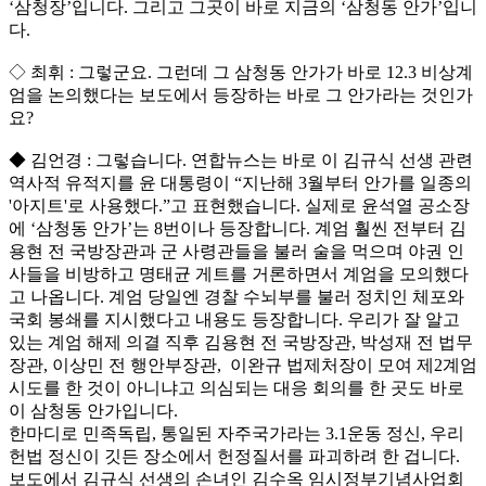
‘삼청장’입니다. 그리고 그곳이 바로 지금의 ‘삼청동 안가’입니
다.
◇ 최휘 : 그렇군요. 그런데 그 삼청동 안가가 바로 12.3 비상계
엄을 논의했다는 보도에서 등장하는 바로 그 안가라는 것인가
요?
◆ 김언경 : 그렇습니다. 연합뉴스는 바로 이 김규식 선생 관련
역사적 유적지를 윤 대통령이 “지난해 3월부터 안가를 일종의
'아지트'로 사용했다.”고 표현했습니다. 실제로 윤석열 공소장
에 ‘삼청동 안가’는 8번이나 등장합니다. 계엄 훨씬 전부터 김
용현 전 국방장관과 군 사령관들을 불러 술을 먹으며 야권 인
사들을 비방하고 명태균 게트를 거론하면서 계엄을 모의했다
고 나옵니다. 계엄 당일엔 경찰 수뇌부를 불러 정치인 체포와
국회 봉쇄를 지시했다고 내용도 등장합니다. 우리가 잘 알고
있는 계엄 해제 의결 직후 김용현 전 국방장관, 박성재 전 법무
장관, 이상민 전 행안부장관, 이완규 법제처장이 모여 제2계엄
시도를 한 것이 아니냐고 의심되는 대응 회의를 한 곳도 바로
이 삼청동 안가입니다.
한마디로 민족독립, 통일된 자주국가라는 3.1운동 정신, 우리
헌법 정신이 깃든 장소에서 헌정질서를 파괴하려 한 겁니다.
보도에서 김규식 선생의 손녀인 김수옥 임시정부기념사업회