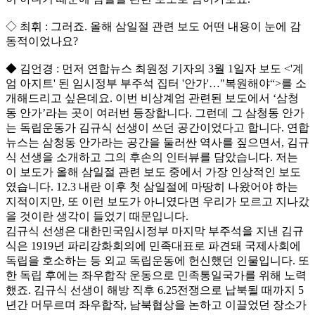
◇ 최휘 : 그러죠. 올해 삼일절 관련 보도 어떤 내용이 눈에 감
동적이었나요?
◆ 김언경 : 먼저 연합뉴스 최원정 기자의 3월 1일자 보도 <'계
엄 아지트' 된 임시정부 부주석 집터 '안가'…"복원해야“>를 소
개해드리고 싶은데요. 이번 비상계엄 관련된 보도에서 ‘삼청
동 안가’라는 곳이 여러번 등장합니다. 그런데 그 삼청동 안가
는 독립운동가 김규식 선생이 쓰던 공간이었다고 합니다. 연합
뉴스는 삼청동 안가라는 공간을 둘러싼 역사를 짚으면서, 김규
식 선생을 소개하고 그의 후손의 인터뷰를 담았습니다. 저는
이 보도가 올해 삼일절 관련 보도 중에서 가장 인상적인 보도
였습니다. 12.3 내란 이후 첫 삼일절에 마땅히 나왔어야 하는
지적이지만, 또 이런 보도가 아니였다면 우리가 모르고 지나갔
을 것이란 생각이 들었기 때문입니다.
김규식 선생은 대한민국임시정부 마지막 부주석을 지낸 김규
식은 1919년 파리강화회의에 민족대표로 파견돼 국제사회에
독립을 호소하는 등 외교 독립운동에 헌신했던 인물입니다. 또
한 독립 후에는 좌우합작 운동으로 민족통일국가를 위해 노력
했죠. 김규식 선생이 해방 직후 6.25전쟁으로 납북될 때까지 5
년간 머무르며 좌우합작, 남북협상을 논하고 이끌었던 장소가