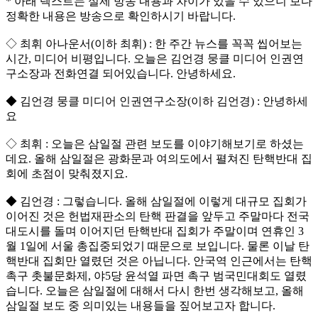
* 아래 텍스트는 실제 방송 내용과 차이가 있을 수 있으니 보다
정확한 내용은 방송으로 확인하시기 바랍니다.
◇ 최휘 아나운서(이하 최휘) : 한 주간 뉴스를 꼭꼭 씹어보는
시간, 미디어 비평입니다. 오늘은 김언경 뭉클 미디어 인권연
구소장과 전화연결 되어있습니다. 안녕하세요.
◆ 김언경 뭉클 미디어 인권연구소장(이하 김언경) : 안녕하세
요
◇ 최휘 : 오늘은 삼일절 관련 보도를 이야기해보기로 하셨는
데요. 올해 삼일절은 광화문과 여의도에서 펼쳐진 탄핵반대 집
회에 초점이 맞춰졌지요.
◆ 김언경 : 그렇습니다. 올해 삼일절에 이렇게 대규모 집회가
이어진 것은 헌법재판소의 탄핵 판결을 앞두고 주말마다 전국
대도시를 돌며 이어지던 탄핵반대 집회가 주말이며 연휴인 3
월 1일에 서울 총집중되었기 때문으로 보입니다. 물론 이날 탄
핵반대 집회만 열렸던 것은 아닙니다. 안국역 인근에서는 탄핵
촉구 촛불문화제, 야5당 윤석열 파면 촉구 범국민대회도 열렸
습니다. 오늘은 삼일절에 대해서 다시 한번 생각해보고, 올해
삼일절 보도 중 의미있는 내용들을 짚어보고자 합니다.